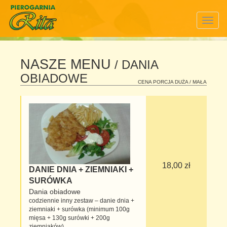
Togg
navig
NASZE MENU
/ DANIA
OBIADOWE
CENA PORCJA DUŻA / MAŁA
18,00 zł
DANIE DNIA + ZIEMNIAKI +
SURÓWKA
Dania obiadowe
codziennie inny zestaw – danie dnia +
ziemniaki + surówka (minimum 100g
mięsa + 130g surówki + 200g
ziemniaków)