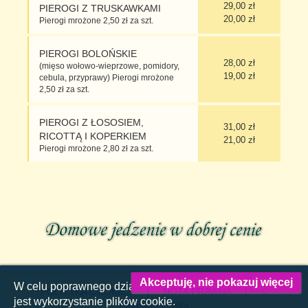
29,00 zł
PIEROGI Z TRUSKAWKAMI
20,00 zł
Pierogi mrożone 2,50 zł za szt.
PIEROGI BOLOŃSKIE
28,00 zł
(mięso wołowo-wieprzowe, pomidory,
19,00 zł
cebula, przyprawy) Pierogi mrożone
2,50 zł za szt.
PIEROGI Z ŁOSOSIEM,
31,00 zł
RICOTTĄ I KOPERKIEM
21,00 zł
Pierogi mrożone 2,80 zł za szt.
Akceptuję, nie pokazuj więcej
W celu poprawnego działania tej strony WWW konieczne
POLITYKA COOKIES
|
NOTA PRAWNA
| ©
jest wykorzystanie plików cookie.
Pierogarnia Rita