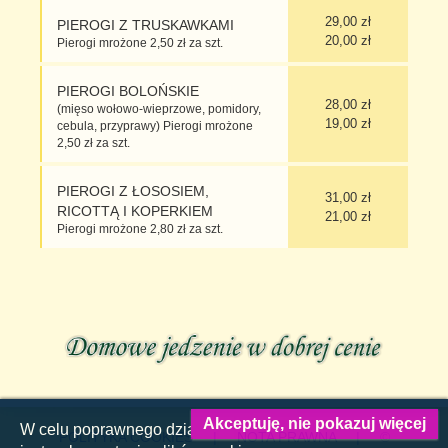
29,00 zł
PIEROGI Z TRUSKAWKAMI
20,00 zł
Pierogi mrożone 2,50 zł za szt.
PIEROGI BOLOŃSKIE
28,00 zł
(mięso wołowo-wieprzowe, pomidory,
19,00 zł
cebula, przyprawy) Pierogi mrożone
2,50 zł za szt.
PIEROGI Z ŁOSOSIEM,
31,00 zł
RICOTTĄ I KOPERKIEM
21,00 zł
Pierogi mrożone 2,80 zł za szt.
Akceptuję, nie pokazuj więcej
W celu poprawnego działania tej strony WWW konieczne
POLITYKA COOKIES
|
NOTA PRAWNA
| ©