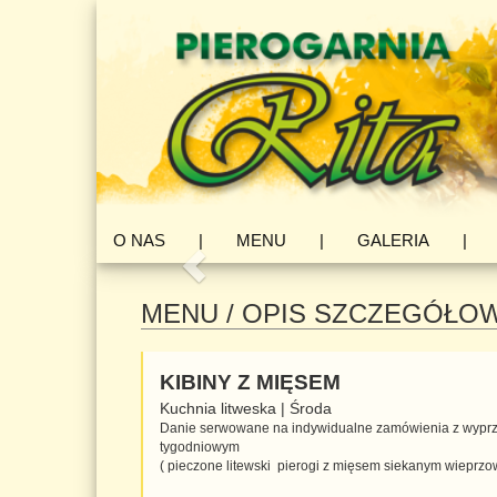
Zapraszamy do zapozniania się z menu!
O NAS
|
MENU
|
GALERIA
|
«
MENU
/ OPIS SZCZEGÓŁO
KIBINY Z MIĘSEM
Kuchnia litweska
|
Środa
Danie serwowane na indywidualne zamówienia z wyp
tygodniowym
( pieczone litewski pierogi z mięsem siekanym wieprz