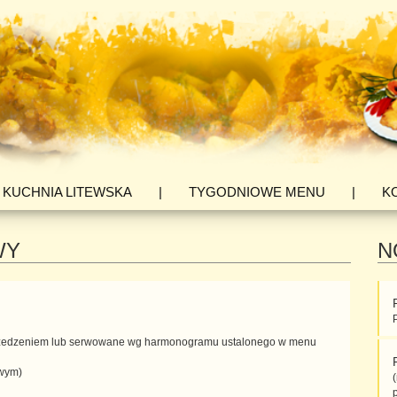
KUCHNIA LITEWSKA
|
TYGODNIOWE MENU
|
K
WY
N
rzedzeniem lub serwowane wg harmonogramu ustalonego w menu
owym)