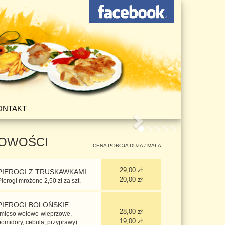
ONTAKT
»
OWOŚCI
CENA PORCJA DUŻA / MAŁA
29,00 zł
PIEROGI Z TRUSKAWKAMI
20,00 zł
Pierogi mrożone 2,50 zł za szt.
PIEROGI BOLOŃSKIE
28,00 zł
(mięso wołowo-wieprzowe,
19,00 zł
pomidory, cebula, przyprawy)