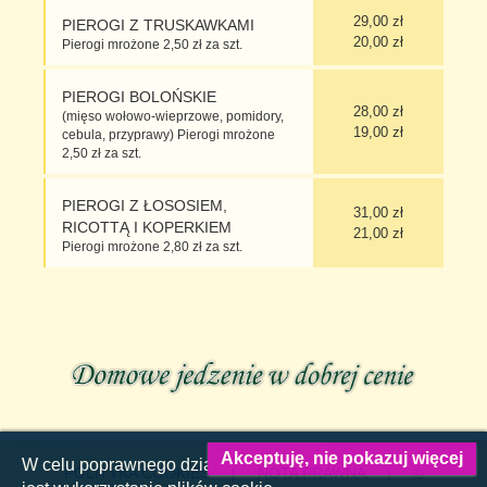
29,00 zł
PIEROGI Z TRUSKAWKAMI
20,00 zł
Pierogi mrożone 2,50 zł za szt.
PIEROGI BOLOŃSKIE
28,00 zł
(mięso wołowo-wieprzowe, pomidory,
19,00 zł
cebula, przyprawy) Pierogi mrożone
2,50 zł za szt.
PIEROGI Z ŁOSOSIEM,
31,00 zł
RICOTTĄ I KOPERKIEM
21,00 zł
Pierogi mrożone 2,80 zł za szt.
Akceptuję, nie pokazuj więcej
W celu poprawnego działania tej strony WWW konieczne
POLITYKA COOKIES
|
NOTA PRAWNA
| ©