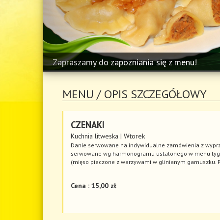
Zapraszamy do zapozniania się z menu!
MENU
/ OPIS SZCZEGÓŁOWY
CZENAKI
Kuchnia litweska
|
Wtorek
Danie serwowane na indywidualne zamówienia z wypr
serwowane wg harmonogramu ustalonego w menu ty
(mięso pieczone z warzywami w glinianym garnuszku. P
Cena : 15,00 zł