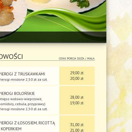
OWOŚCI
CENA PORCJA DUŻA / MAŁA
29,00 zł
PIEROGI Z TRUSKAWKAMI
20,00 zł
Pierogi mrożone 2,50 zł za szt.
PIEROGI BOLOŃSKIE
28,00 zł
(mięso wołowo-wieprzowe,
19,00 zł
pomidory, cebula, przyprawy)
Pierogi mrożone 2,50 zł za szt.
PIEROGI Z ŁOSOSIEM, RICOTTĄ
31,00 zł
I KOPERKIEM
21,00 zł