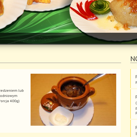
N
zedzeniem lub
godniowym
orcja 400g)