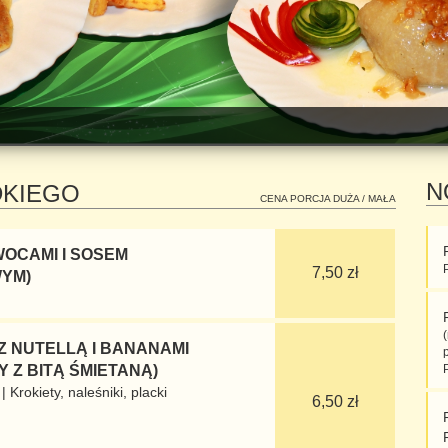
N
DKIEGO
CENA PORCJA DUŻA / MAŁA
WOCAMI I SOSEM
7,50 zł
YM)
Z NUTELLĄ I BANANAMI
 Z BITĄ ŚMIETANĄ)
|
Krokiety, naleśniki, placki
6,50 zł