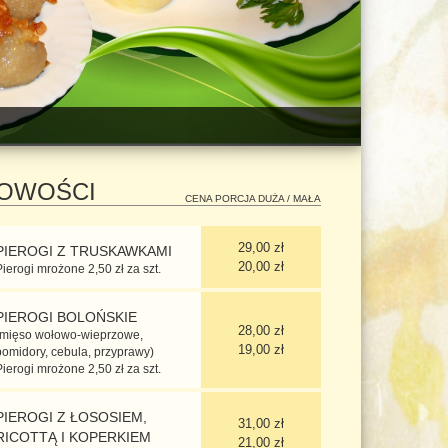
OWOŚCI
CENA PORCJA DUŻA / MAŁA
29,00 zł
PIEROGI Z TRUSKAWKAMI
20,00 zł
Pierogi mrożone 2,50 zł za szt.
PIEROGI BOLOŃSKIE
28,00 zł
(mięso wołowo-wieprzowe,
19,00 zł
pomidory, cebula, przyprawy)
Pierogi mrożone 2,50 zł za szt.
PIEROGI Z ŁOSOSIEM,
31,00 zł
RICOTTĄ I KOPERKIEM
21,00 zł