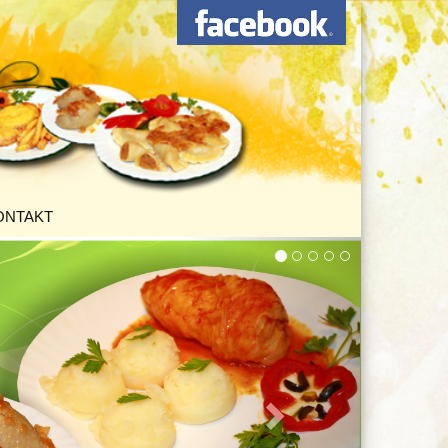
ONTAKT
»