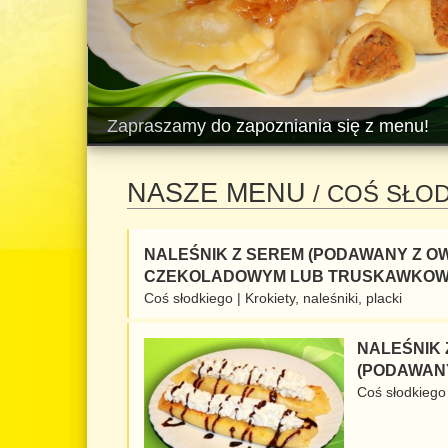
Zapraszamy do zapozniania się z menu!
NASZE MENU
/ COŚ SŁO
NALEŚNIK Z SEREM (PODAWANY Z O
CZEKOLADOWYM LUB TRUSKAWKOW
Coś słodkiego
|
Krokiety, naleśniki, placki
NALEŚNIK 
(PODAWANY
Coś słodkiego